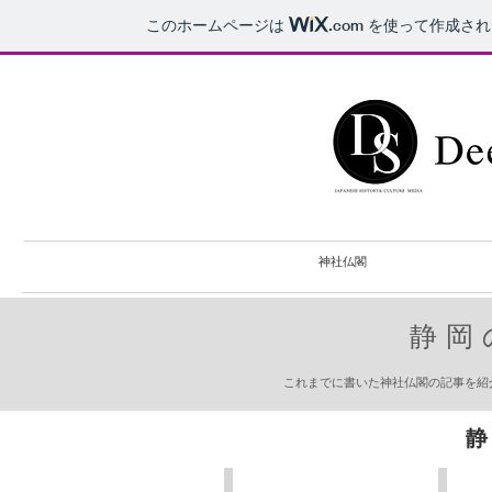
このホームページは
.com
を使って作成され
神社仏閣
静岡
これまでに書いた神社仏閣の記事を紹
​
静
白浜神社
伊豆