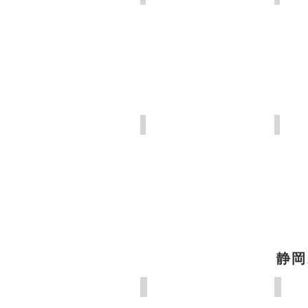
日枝神社
三嶋
静岡
桜ヶ池 池宮神社
久能山