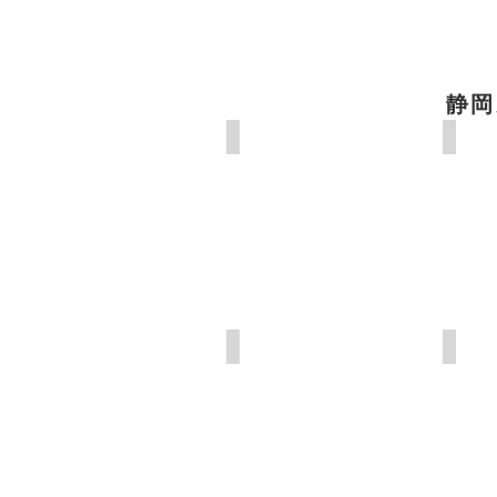
静岡
大洞院
阿波
－
地
獄
へ
の
穴
が
あ
る
法多山 尊永寺
可睡
山
の
神
社
－